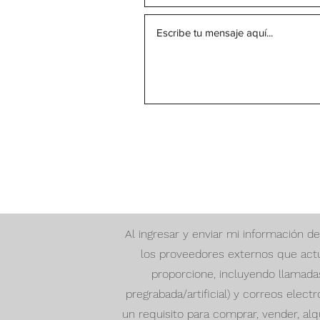
Al ingresar y enviar mi información
los proveedores externos que act
proporcione, incluyendo llamad
pregrabada/artificial) y correos elect
un requisito para comprar, vender, alq