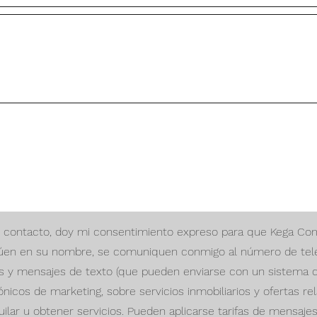
 de contacto, doy mi consentimiento expreso para que Kega Co
úen en su nombre, se comuniquen conmigo al número de telé
as y mensajes de texto (que pueden enviarse con un sistema 
rónicos de marketing, sobre servicios inmobiliarios y ofertas 
uilar u obtener servicios. Pueden aplicarse tarifas de mensaj