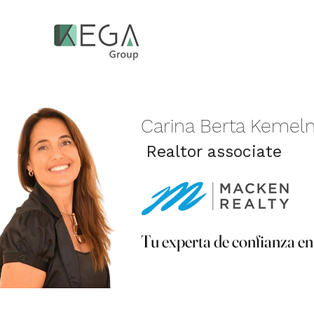
Carina Berta Kemel
Realtor associate
Tu experta de confianza en
Tu experta de confianza en