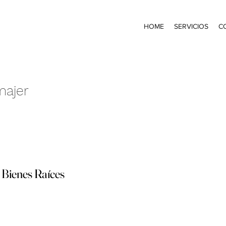
HOME
SERVICIOS
C
majer
 Bienes Raíces
 Bienes Raíces